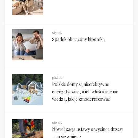
sty 26
Spadek obciążony hipoteką
paź 22
Polskie domy są nieefektywne
energetycznie, a ich właściciele nie
wiedzą, jak je zmodernizować
sie 05
Nowelizacja ustawy o wycince drzew
– co się zmieni?