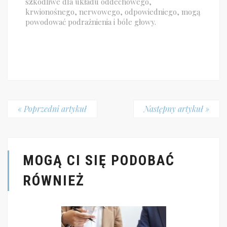
szkodliwe dla układu oddechowego,
krwionośnego, nerwowego, odpowiedniego, mogą
powodować podrażnienia i bóle głowy.
« Poprzedni artykuł
Następny artykuł »
MOGĄ CI SIĘ PODOBAĆ
RÓWNIEŻ