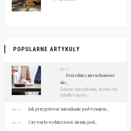
POPULARNE ARTYKUŁY
lip 02
Pośrednicy nieruchomości
nie...
Kupno mieszkania, domu czy
działki często…
Jak przygotować mieszkanie pod wynajem...
sie 07
Czy warto wydzierżawić ziemię pod...
sie 07