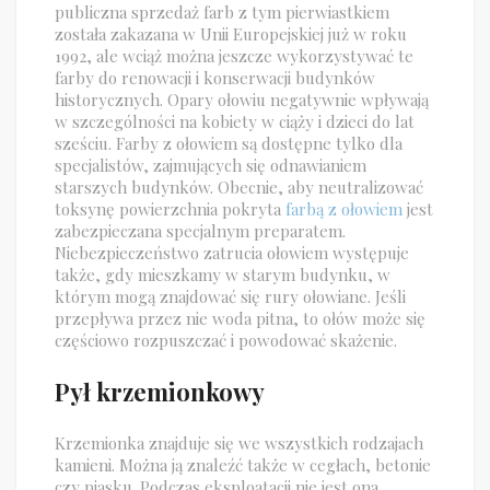
publiczna sprzedaż farb z tym pierwiastkiem
została zakazana w Unii Europejskiej już w roku
1992, ale wciąż można jeszcze wykorzystywać te
farby do renowacji i konserwacji budynków
historycznych. Opary ołowiu negatywnie wpływają
w szczególności na kobiety w ciąży i dzieci do lat
sześciu. Farby z ołowiem są dostępne tylko dla
specjalistów, zajmujących się odnawianiem
starszych budynków. Obecnie, aby neutralizować
toksynę powierzchnia pokryta
farbą z ołowiem
jest
zabezpieczana specjalnym preparatem.
Niebezpieczeństwo zatrucia ołowiem występuje
także, gdy mieszkamy w starym budynku, w
którym mogą znajdować się rury ołowiane. Jeśli
przepływa przez nie woda pitna, to ołów może się
częściowo rozpuszczać i powodować skażenie.
Pył krzemionkowy
Krzemionka znajduje się we wszystkich rodzajach
kamieni. Można ją znaleźć także w cegłach, betonie
czy piasku. Podczas eksploatacji nie jest ona