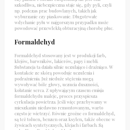
szkodliwa, niebezpieczna staje się, gdy pyli, czyli
np. podczas prac budowlanych, takich jak
wyburzanie czy piaskowanie. Długotrwałe
wdychanie pyłu w najgorszym przypadku może
powodować przewlekłą obturacyjną chorobę płuc.
Formaldehyd
Formaldehyd stosowany jest w produkcji farb,
klejów, barwników, lakierów, papy i mebli.
Substancja ta działa silnie uczulająco i drażniąco. W
kontakcie ze skórą powoduje uczulenia i
podrażnienia. Już nieduże stężenia mogą
wywoływać bóle głowy, uczucia duszności,
kołatanie serca. Z upływającym czasem emisja
formaldehydu maleje, proces przyspiesza
cyrkulacja powietrza. Jeśli więc przebywamy w
mieszkaniu niedawno remontowanym, warto
często je wietrzyć. Równie groźne co formaldehyd,
są też toluen, benzen oraz ksylen, także obecne w
żywicach syntetycznych, klejach i farbach. Są